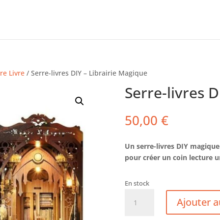
re Livre
/ Serre-livres DIY – Librairie Magique
Serre-livres D
50,00
€
Un serre-livres DIY magiqu
pour créer un coin lecture u
En stock
quantité
Ajouter a
de
Serre-