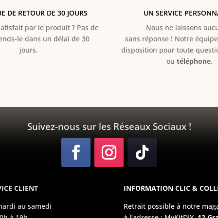
UE DE RETOUR DE 30 JOURS
UN SERVICE PERSONN
atisfait par le produit ? Pas de
Nous ne laissons aucun
Rends-le dans un délai de 30
sans réponse ! Notre équipe 
jours.
disposition pour toute quest
ou
téléphone
.
Suivez-nous sur les Réseaux Sociaux !
ICE CLIENT
INFORMATION CLIC & COLL
ardi au samedi
Retrait possible à notre mag
0h à 19h
à l’adresse : MyKitDIY,
12 Gr