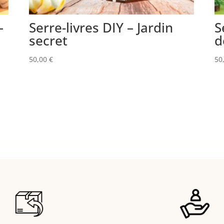
–
Serre-livres DIY – Jardin
S
secret
d
50,00
€
50