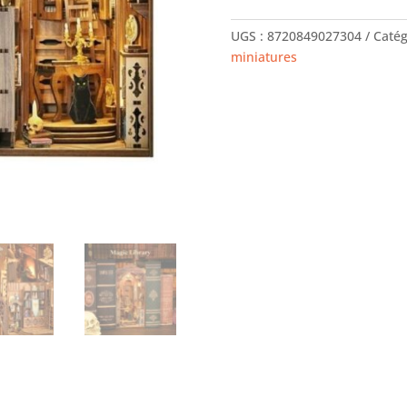
livres
DIY
UGS :
8720849027304
Catég
-
miniatures
Librairie
Magique