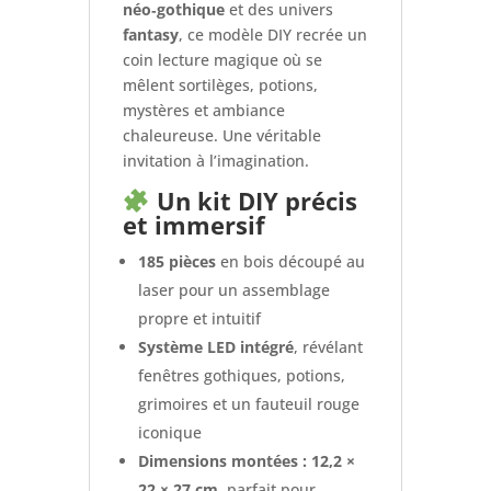
néo‑gothique
et des univers
fantasy
, ce modèle DIY recrée un
coin lecture magique où se
mêlent sortilèges, potions,
mystères et ambiance
chaleureuse. Une véritable
invitation à l’imagination.
Un kit DIY précis
et immersif
185 pièces
en bois découpé au
laser pour un assemblage
propre et intuitif
Système LED intégré
, révélant
fenêtres gothiques, potions,
grimoires et un fauteuil rouge
iconique
Dimensions montées : 12,2 ×
22 × 27 cm
, parfait pour