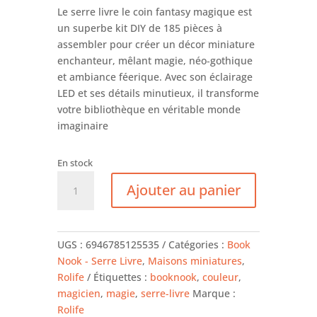
Le serre livre le coin fantasy magique est
un superbe kit DIY de 185 pièces à
assembler pour créer un décor miniature
enchanteur, mêlant magie, néo‑gothique
et ambiance féerique. Avec son éclairage
LED et ses détails minutieux, il transforme
votre bibliothèque en véritable monde
imaginaire
En stock
quantité
Ajouter au panier
de
Serre
livre
-
UGS :
6946785125535
Catégories :
Book
Coin
Nook - Serre Livre
,
Maisons miniatures
,
fantasy
Rolife
Étiquettes :
booknook
,
couleur
,
magique
magicien
,
magie
,
serre-livre
Marque :
Rolife