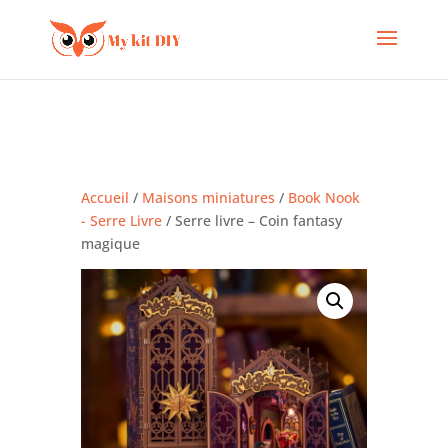
Accueil
/
Maisons miniatures
/
Book Nook
- Serre Livre
/ Serre livre – Coin fantasy
magique