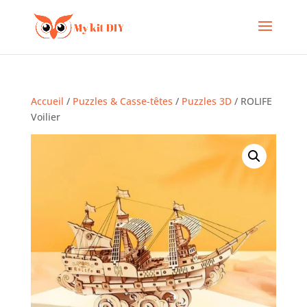
Accueil
/
Puzzles & Casse-têtes
/
Puzzles 3D
/ ROLIFE
Voilier