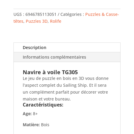
ROLIFE
Voilier
UGS :
6946785113051
Catégories :
Puzzles & Casse-
têtes
,
Puzzles 3D
,
Rolife
Description
Informations complémentaires
Navire à voile TG305
Le jeu de puzzle en bois en 3D vous donne
l'aspect complet du Sailing Ship. Et il sera
un complément parfait pour décorer votre
maison et votre bureau.
Caractéristiques:
Age:
8+
Matière:
Bois