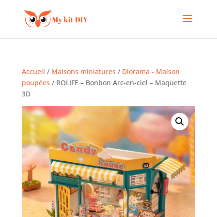
Accueil
/
Maisons miniatures
/
Diorama - Maison
poupées
/ ROLIFE – Bonbon Arc-en-ciel – Maquette
3D