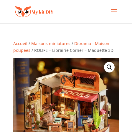
Accueil
/
Maisons miniatures
/
Diorama - Maison
poupées
/ ROLIFE – Librairie Corner – Maquette 3D