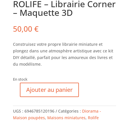
ROLIFE – Librairie Corner
– Maquette 3D
50,00
€
Construisez votre propre librairie miniature et
plongez dans une atmosphère artistique avec ce kit
DIY détaillé, parfait pour les amoureux des livres et
du modélisme.
En stock
Ajouter au panier
quantité
de
ROLIFE
UGS :
6946785120196
Catégories :
Diorama -
-
Maison poupées
,
Maisons miniatures
,
Rolife
Librairie
Corner