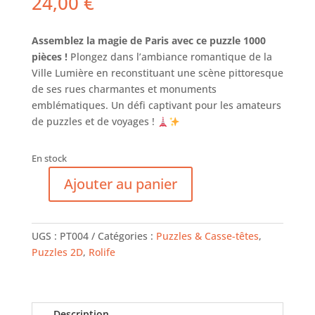
24,00
€
Assemblez la magie de Paris avec ce puzzle 1000
pièces !
Plongez dans l’ambiance romantique de la
Ville Lumière en reconstituant une scène pittoresque
de ses rues charmantes et monuments
emblématiques. Un défi captivant pour les amateurs
de puzzles et de voyages !
En stock
Ajouter au panier
quantité
de
Rolife
UGS :
PT004
Catégories :
Puzzles & Casse-têtes
,
-
Puzzles 2D
,
Rolife
Loisirs
à
Paris
-
Description