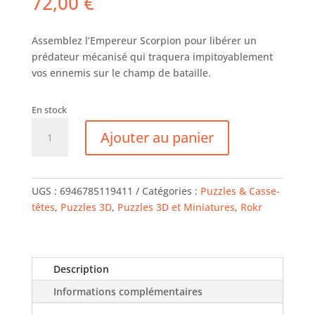
72,00
€
Assemblez l’Empereur Scorpion pour libérer un
prédateur mécanisé qui traquera impitoyablement
vos ennemis sur le champ de bataille.
En stock
quantité
Ajouter au panier
de
ROKR
Scorpion
Empereur
UGS :
6946785119411
Catégories :
Puzzles & Casse-
têtes
,
Puzzles 3D
,
Puzzles 3D et Miniatures
,
Rokr
Description
Informations complémentaires