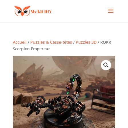
Accueil
/
Puzzles & Casse-têtes
/
Puzzles 3D
/ ROKR
Scorpion Empereur