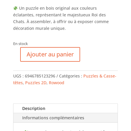
Un puzzle en bois original aux couleurs
éclatantes, représentant le majestueux Roi des
Chats. À assembler, à offrir ou à exposer comme
décoration murale unique.
En stock
Ajouter au panier
quantité
de
Roi
UGS :
6946785123296
Catégories :
Puzzles & Casse-
des
têtes
,
Puzzles 2D
,
Rowood
chats
-
Puzzle
2D
Description
Informations complémentaires