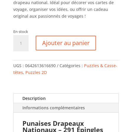
drapeau national. Idéal pour décorer vos cartes de
voyage, organiser vos idées, ou offrir un cadeau
original aux passionnés de voyages !
En stock
quantité
Ajouter au panier
de
Punaises
Drapeaux
du
UGS :
0642613616690
Catégories :
Puzzles & Casse-
Monde
têtes
,
Puzzles 2D
Description
Informations complémentaires
Punaises Drapeaux
Nationaux – 291 Épingles