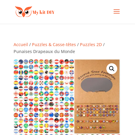
Accueil
/
Puzzles & Casse-têtes
/
Puzzles 2D
/
Punaises Drapeaux du Monde