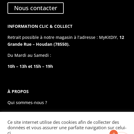
Nous contacter
INFORMATION CLIC & COLLECT
Retrait possible à notre magasin à l’adresse : MyKitDIY,
12
Grande Rue – Houdan (78550).
Du Mardi au Samedi :
10h – 13h et 15h – 19h
À PROPOS
Qui sommes-nous ?
La boutique physique
Ce site internet utilise des cookies afin de collecter des
Évènements
données et vous assurer une parfaite navigation sur celui-
ci.