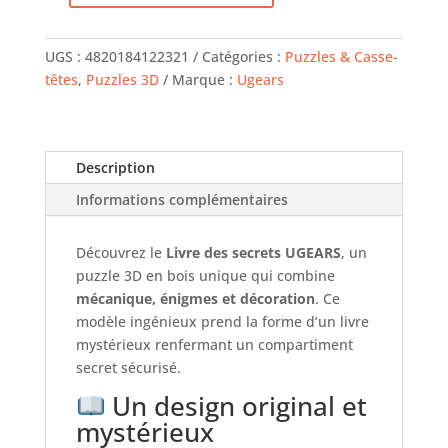
de
Livre
UGS :
4820184122321
Catégories :
Puzzles & Casse-
des
têtes
,
Puzzles 3D
Marque :
Ugears
secrets
-
book
of
Description
secrets
Informations complémentaires
-
UGEARS
Découvrez le
Livre des secrets UGEARS
, un
puzzle 3D en bois unique qui combine
mécanique, énigmes et décoration
. Ce
modèle ingénieux prend la forme d’un livre
mystérieux renfermant un compartiment
secret sécurisé.
Un design original et
mystérieux