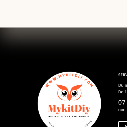
SERV
Du m
De 1
07
non 