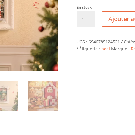
En stock
quantité
Ajouter a
de
La
boutique
de
UGS :
6946785124521
Catég
jouets
Étiquette :
noel
Marque :
Ro
du
Père
Noël
-
ROLIFE
-
Cadre