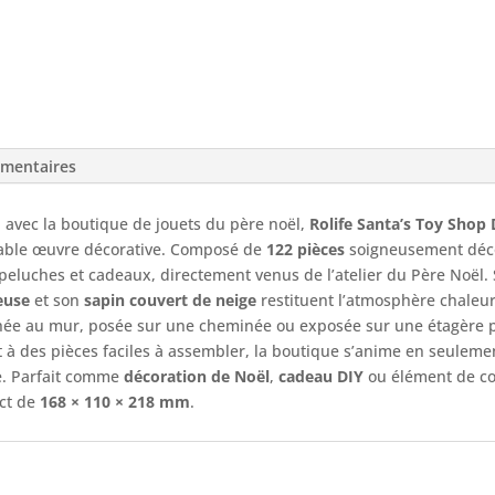
émentaires
 avec la boutique de jouets du père noël,
Rolife Santa’s Toy Shop
table œuvre décorative. Composé de
122 pièces
soigneusement déco
peluches et cadeaux, directement venus de l’atelier du Père Noël.
euse
et son
sapin couvert de neige
restituent l’atmosphère chaleur
ochée au mur, posée sur une cheminée ou exposée sur une étagère p
t à des pièces faciles à assembler, la boutique s’anime en seulem
le. Parfait comme
décoration de Noël
,
cadeau DIY
ou élément de col
act de
168 × 110 × 218 mm
.