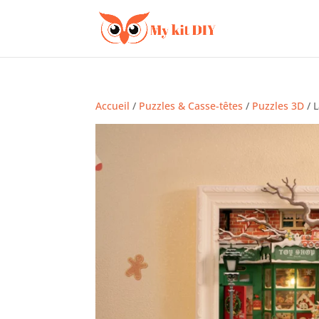
Accueil
/
Puzzles & Casse-têtes
/
Puzzles 3D
/ 