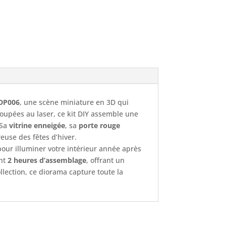
 DP006
, une scène miniature en 3D qui
upées au laser, ce kit DIY assemble une
 Sa
vitrine enneigée
, sa
porte rouge
euse des fêtes d’hiver.
our illuminer votre intérieur année après
ent
2 heures d’assemblage
, offrant un
lection, ce diorama capture toute la