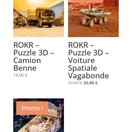
ROKR –
ROKR –
Puzzle 3D –
Puzzle 3D –
Camion
Voiture
Benne
Spatiale
Vagabonde
19,00
€
Le
Le
30,00
€
26,00
€
prix
prix
initial
actuel
était :
est :
Promo !
30,00 €.
26,00 €.