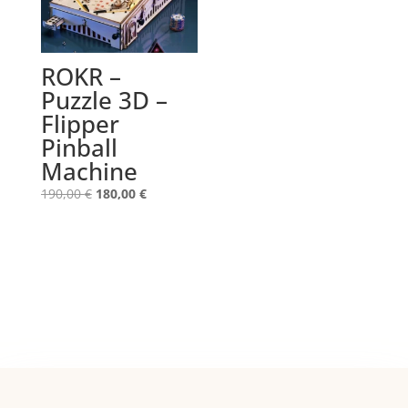
ROKR –
Puzzle 3D –
Flipper
Pinball
Machine
Le
Le
190,00
€
180,00
€
prix
prix
initial
actuel
était :
est :
190,00 €.
180,00 €.