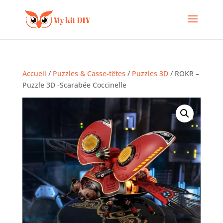
Accueil
/
Puzzles & Casse-têtes
/
Puzzles 3D
/ ROKR –
Puzzle 3D -Scarabée Coccinelle