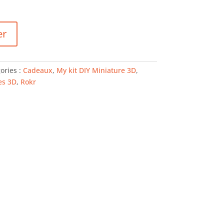
er
ories :
Cadeaux
,
My kit DIY Miniature 3D
,
es 3D
,
Rokr