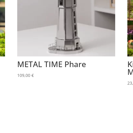
METAL TIME Phare
K
M
109,00
€
23