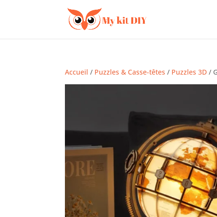
Accueil
/
Puzzles & Casse-têtes
/
Puzzles 3D
/ 