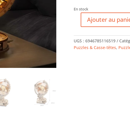
En stock
Ajouter au pani
quantité
de
Globe
UGS :
6946785116519
Catég
Lumineux
Puzzles & Casse-têtes
,
Puzzl
-
ROKR