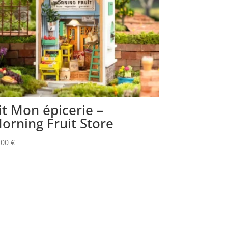
it Mon épicerie –
orning Fruit Store
,00
€