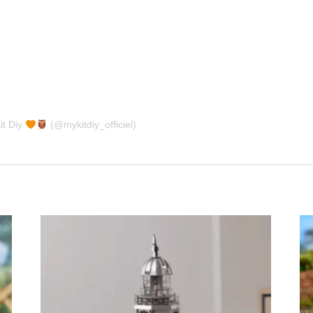
it Diy
(@mykitdiy_officiel)