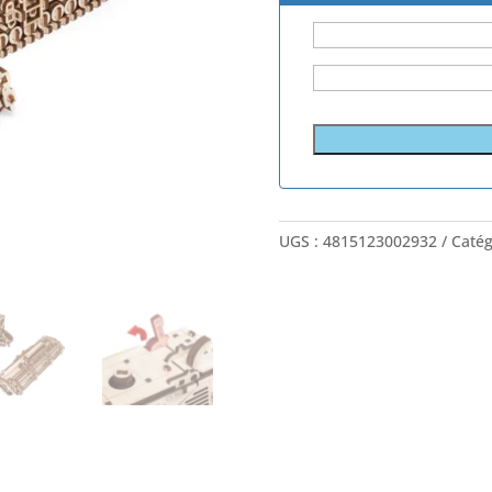
UGS :
4815123002932
Catég