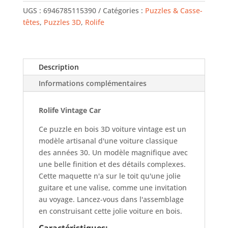
Puzzle
UGS :
6946785115390
Catégories :
Puzzles & Casse-
3D
têtes
,
Puzzles 3D
,
Rolife
-
Voiture
Vintage
Description
Informations complémentaires
Rolife Vintage Car
Ce puzzle en bois 3D voiture vintage est un
modèle artisanal d'une voiture classique
des années 30. Un modèle magnifique avec
une belle finition et des détails complexes.
Cette maquette n'a sur le toit qu'une jolie
guitare et une valise, comme une invitation
au voyage. Lancez-vous dans l'assemblage
en construisant cette jolie voiture en bois.
Caractéristiques: