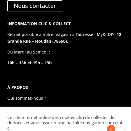
Nous contacter
INFORMATION CLIC & COLLECT
Retrait possible à notre magasin à l’adresse : MyKitDIY,
12
Grande Rue – Houdan (78550).
Du Mardi au Samedi :
10h – 13h et 15h – 19h
À PROPOS
Qui sommes-nous ?
La boutique physique
Ce site internet utilise des cookies afin de collecter des
Évènements
données et vous assurer une parfaite navigation sur celui-
ci.
0
Mentions légales