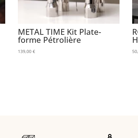
METAL TIME Kit Plate-
R
forme Pétrolière
H
139,00
€
50