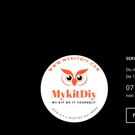
SER
Du 
De 1
07
non 