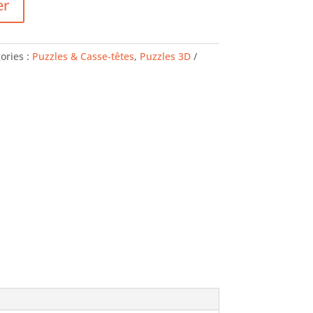
er
ories :
Puzzles & Casse-têtes
,
Puzzles 3D