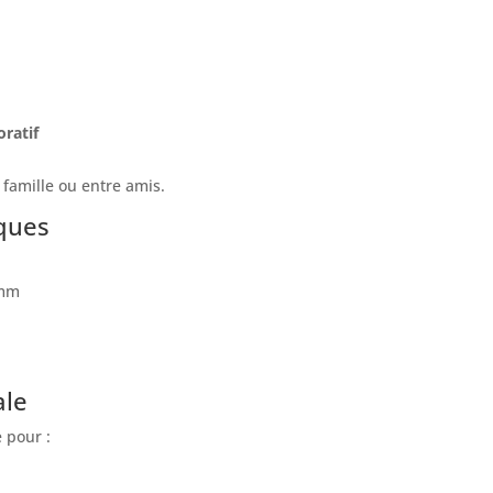
oratif
 famille ou entre amis.
iques
 mm
ale
 pour :