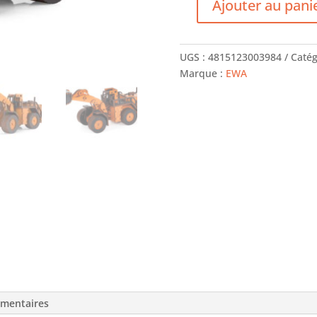
Ajouter au pani
quantité
de
Chargeur
UGS :
4815123003984
Catég
-
Marque :
EWA
Loader
-
EWA
émentaires