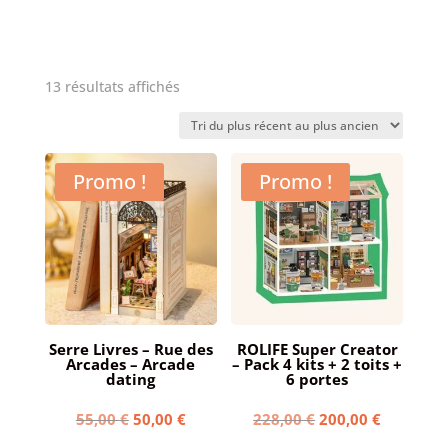
Trié
13 résultats affichés
du
plus
récent
Promo !
au
Promo !
plus
ancien
Serre Livres – Rue des
ROLIFE Super Creator
Arcades – Arcade
– Pack 4 kits + 2 toits +
dating
6 portes
Le
Le
Le
Le
55,00
€
50,00
€
228,00
€
200,00
€