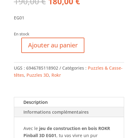
Le
Le
190,00
€
180,00
€
prix
prix
initial
actuel
EG01
était :
est :
190,00 €.
180,00 €.
En stock
Ajouter au panier
quantité
de
ROKR
UGS :
6946785118902
Catégories :
Puzzles & Casse-
-
têtes
,
Puzzles 3D
,
Rokr
Puzzle
3D
-
Flipper
Description
Pinball
Informations complémentaires
Machine
Avec le
jeu de construction en bois ROKR
Pinball 3D EG01
, tu vas vivre un pur