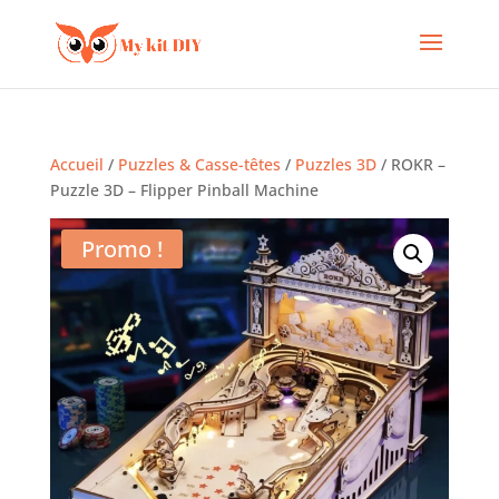
Accueil
/
Puzzles & Casse-têtes
/
Puzzles 3D
/ ROKR –
Puzzle 3D – Flipper Pinball Machine
Promo !