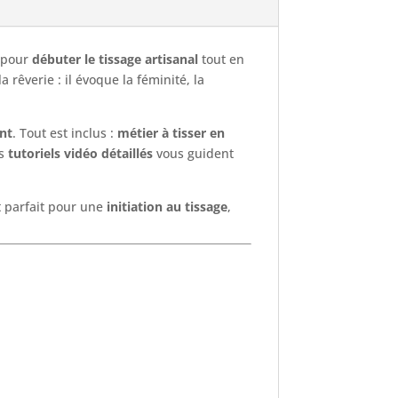
l pour
débuter le tissage artisanal
tout en
a rêverie : il évoque la féminité, la
ant
. Tout est inclus :
métier à tisser en
es
tutoriels vidéo détaillés
vous guident
 parfait pour une
initiation au tissage
,