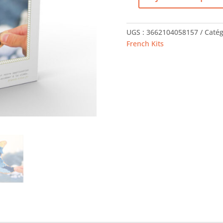
quantité
de
Tissage
UGS :
3662104058157
Catég
Lune
French Kits
romantique
–
FRENCH'KITS