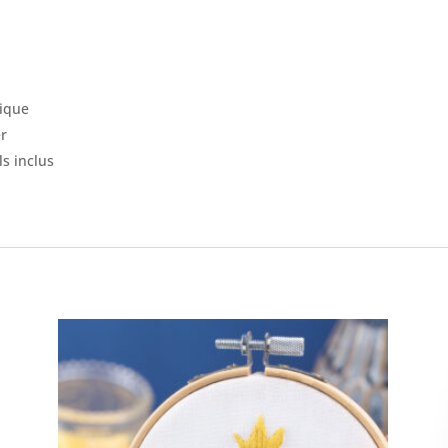
lique
er
ls inclus