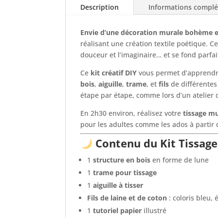
Description
Informations compl
Envie d’une décoration murale bohème e
réalisant une création textile poétique. 
douceur et l’imaginaire… et se fond parfa
Ce
kit créatif DIY
vous permet d’apprendre
bois
,
aiguille
,
trame
, et
fils
de différentes 
étape par étape, comme lors d’un atelier 
En 2h30 environ, réalisez votre
tissage m
pour les adultes comme les ados à partir 
Contenu du Kit Tissag
1
structure en bois
en forme de lune
1
trame pour tissage
1
aiguille à tisser
Fils de laine et de coton
: coloris bleu, 
1
tutoriel papier
illustré