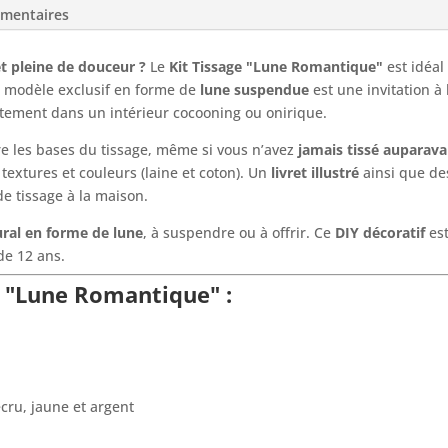
émentaires
t pleine de douceur ?
Le
Kit Tissage "Lune Romantique"
est idéa
Ce modèle exclusif en forme de
lune suspendue
est une invitation à l
itement dans un intérieur cocooning ou onirique.
 les bases du tissage, même si vous n’avez
jamais tissé auparav
textures et couleurs (laine et coton). Un
livret illustré
ainsi que d
de tissage à la maison.
ural en forme de lune
, à suspendre ou à offrir. Ce
DIY décoratif
est
de 12 ans.
e "Lune Romantique" :
écru, jaune et argent