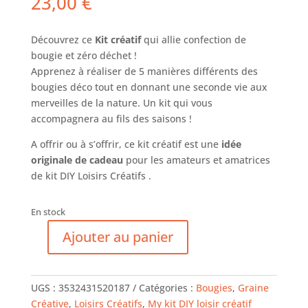
23,00
€
Découvrez ce
Kit créatif
qui allie confection de
bougie et zéro déchet !
Apprenez à réaliser de 5 manières différents des
bougies déco tout en donnant une seconde vie aux
merveilles de la nature. Un kit qui vous
accompagnera au fils des saisons !
A offrir ou à s’offrir, ce kit créatif est une
idée
originale de cadeau
pour les amateurs et amatrices
de kit DIY Loisirs Créatifs .
En stock
Ajouter au panier
quantité
de
Kit
UGS :
3532431520187
Catégories :
Bougies
,
Graine
Bougies
Créative
,
Loisirs Créatifs
,
My kit DIY loisir créatif
-