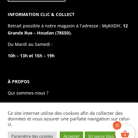
INFORMATION CLIC & COLLECT
Retrait possible à notre magasin à l’adresse : MyKitDIY,
12
Grande Rue – Houdan (78550).
Du Mardi au Samedi :
10h – 13h et 15h – 19h
À PROPOS
Qui sommes-nous ?
La boutique physique
Ce site internet utilise des cookies afin de collecter des
Évènements
données et vous assurer une parfaite navigation sur celui-
ci.
0
Mentions légales
Paramètre des cookies
Accepter
En savoir plus