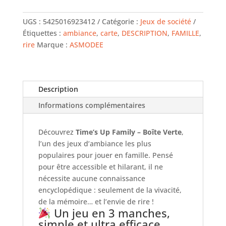
de
Times'up
UGS :
5425016923412
Catégorie :
Jeux de société
-
Étiquettes :
ambiance
,
carte
,
DESCRIPTION
,
FAMILLE
,
family
rire
Marque :
ASMODEE
-
version
verte
Description
Informations complémentaires
Découvrez
Time’s Up Family – Boîte Verte
,
l’un des jeux d’ambiance les plus
populaires pour jouer en famille. Pensé
pour être accessible et hilarant, il ne
nécessite aucune connaissance
encyclopédique : seulement de la vivacité,
de la mémoire… et l’envie de rire !
Un jeu en 3 manches,
simple et ultra efficace