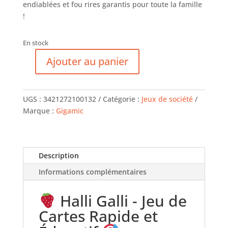
endiablées et fou rires garantis pour toute la famille
!
En stock
Ajouter au panier
quantité
de
Halli
UGS :
3421272100132
Catégorie :
Jeux de société
Galli
Marque :
Gigamic
-
Jeu
d'Ambiance
Description
Informations complémentaires
Halli Galli - Jeu de
Cartes Rapide et