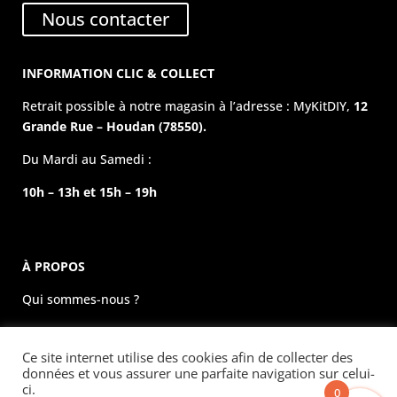
Nous contacter
INFORMATION CLIC & COLLECT
Retrait possible à notre magasin à l’adresse : MyKitDIY,
12
Grande Rue – Houdan (78550).
Du Mardi au Samedi :
10h – 13h et 15h – 19h
À PROPOS
Qui sommes-nous ?
La boutique physique
Ce site internet utilise des cookies afin de collecter des
Évènements
données et vous assurer une parfaite navigation sur celui-
ci.
0