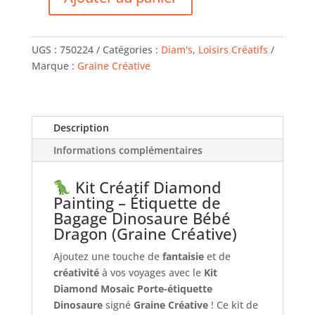
quantité
de
Tag
UGS :
750224
Catégories :
Diam's
,
Loisirs Créatifs
de
Marque :
Graine Créative
Bagage
Dragon
Chou
-
Description
Graine
Informations complémentaires
Créative
Kit Créatif Diamond
Painting – Étiquette de
Bagage Dinosaure Bébé
Dragon (Graine Créative)
Ajoutez une touche de
fantaisie
et de
créativité
à vos voyages avec le
Kit
Diamond Mosaic Porte-étiquette
Dinosaure
signé
Graine Créative
! Ce kit de