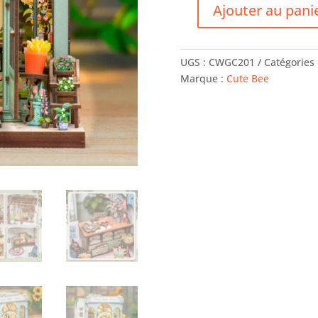
Ajouter au pani
quantité
de
Serre
UGS :
CWGC201
Catégories 
Livres
Marque :
Cute Bee
-
Fleuriste
des
Champs
Elysées