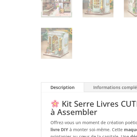
Description
Informations compl
Kit Serre Livres CU
à Assembler
Offrez-vous un moment de création poéti
livre DIY
à monter soi-même. Cette
maque
printanier au cœur de la capitale. Une
déc