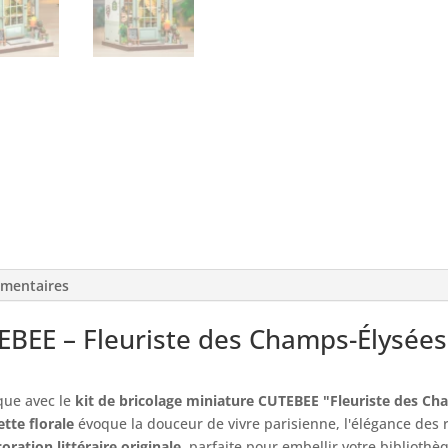
émentaires
TEBEE – Fleuriste des Champs-Élysée
que avec le
kit de bricolage miniature CUTEBEE "Fleuriste des Ch
tte florale
évoque la douceur de vivre parisienne, l'élégance des r
oration littéraire originale
, parfaite pour embellir votre bibliothè