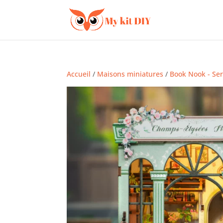
Accueil
/
Maisons miniatures
/
Book Nook - Ser