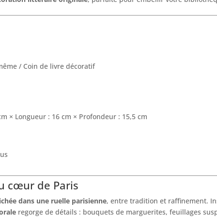
même / Coin de livre décoratif
e
 cm × Longueur : 16 cm × Profondeur : 15,5 cm
lus
u cœur de Paris
ichée dans une ruelle parisienne
, entre tradition et raffinement. 
orale
regorge de détails : bouquets de marguerites, feuillages sus