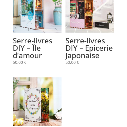
Serre-livres
Serre-livres
DIY – Île
DIY – Epicerie
d’amour
Japonaise
50,00
€
50,00
€