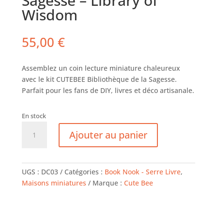
Sagesse – Library of
Wisdom
55,00
€
Assemblez un coin lecture miniature chaleureux
avec le kit CUTEBEE Bibliothèque de la Sagesse.
Parfait pour les fans de DIY, livres et déco artisanale.
En stock
quantité
Ajouter au panier
de
Serre
Livres
-
UGS :
DC03
Catégories :
Book Nook - Serre Livre
,
Bibliothèque
Maisons miniatures
Marque :
Cute Bee
de
la
Sagesse