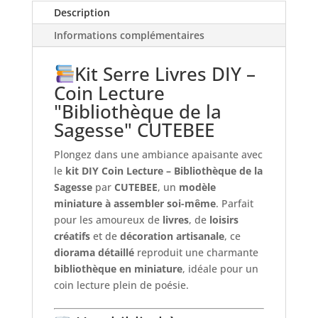
Description
-
Library
Informations complémentaires
of
Wisdom
Kit Serre Livres DIY –
Coin Lecture
"Bibliothèque de la
Sagesse" CUTEBEE
Plongez dans une ambiance apaisante avec
le
kit DIY Coin Lecture – Bibliothèque de la
Sagesse
par
CUTEBEE
, un
modèle
miniature à assembler soi-même
. Parfait
pour les amoureux de
livres
, de
loisirs
créatifs
et de
décoration artisanale
, ce
diorama détaillé
reproduit une charmante
bibliothèque en miniature
, idéale pour un
coin lecture plein de poésie.