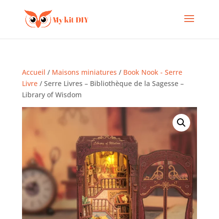
Accueil
/
Maisons miniatures
/
Book Nook - Serre
Livre
/ Serre Livres – Bibliothèque de la Sagesse –
Library of Wisdom