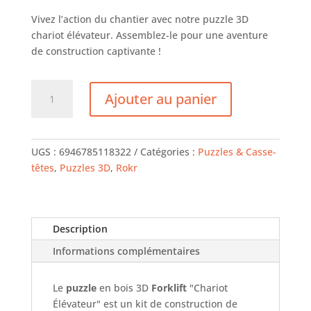
Vivez l’action du chantier avec notre puzzle 3D
chariot élévateur. Assemblez-le pour une aventure
de construction captivante !
quantité
Ajouter au panier
de
ROKR
Chariot
Élévateur
UGS :
6946785118322
Catégories :
Puzzles & Casse-
têtes
,
Puzzles 3D
,
Rokr
Description
Informations complémentaires
Le
puzzle
en bois 3D
Forklift
"Chariot
Élévateur" est un kit de construction de