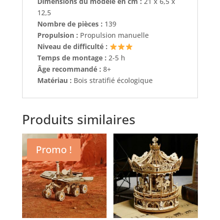
Dimensions du modèle en cm :
21 x 6,5 x
12,5
Nombre de pièces :
139
Propulsion :
Propulsion manuelle
Niveau de difficulté :
Temps de montage :
2-5 h
Âge recommandé :
8+
Matériau :
Bois stratifié écologique
Produits similaires
Promo !