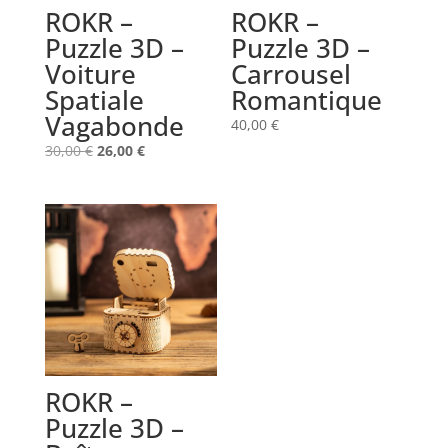
ROKR –
ROKR –
Puzzle 3D –
Puzzle 3D –
Voiture
Carrousel
Spatiale
Romantique
Vagabonde
40,00
€
Le
Le
30,00
€
26,00
€
prix
prix
initial
actuel
était :
est :
30,00 €.
26,00 €.
ROKR –
Puzzle 3D –