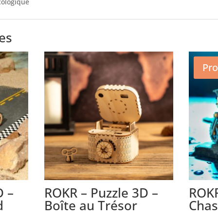
écologique
res
Pro
D –
ROKR – Puzzle 3D –
ROKR
d
Boîte au Trésor
Chas