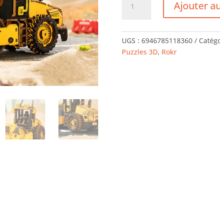
Ajouter a
de
ROKR
Rouleau
UGS :
6946785118360
Catégo
Compresseur
Puzzles 3D
,
Rokr