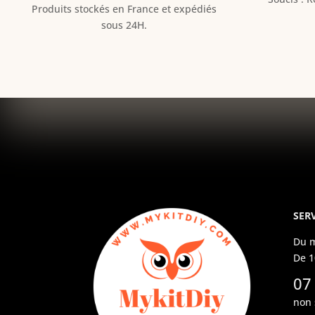
Produits stockés en France et expédiés
sous 24H.
SERV
Du m
De 1
07
non 