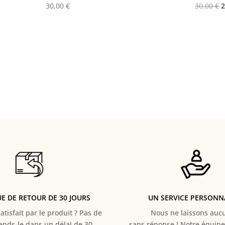
L
30,00
€
30,00
€
p
i
é
3
UE DE RETOUR DE 30 JOURS
UN SERVICE PERSONN
atisfait par le produit ? Pas de
Nous ne laissons aucun
Rends-le dans un délai de 30
sans réponse ! Notre équipe 