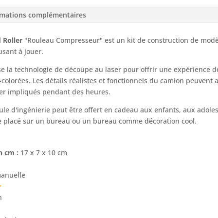
rmations complémentaires
 Roller
"Rouleau Compresseur" est un kit de construction de modè
usant à jouer.
se la technologie de découpe au laser pour offrir une expérience de
-colorées. Les détails réalistes et fonctionnels du camion peuvent 
der impliqués pendant des heures.
ule d'ingénierie peut être offert en cadeau aux enfants, aux adole
re placé sur un bureau ou un bureau comme décoration cool.
n cm :
17 x 7 x 10 cm
anuelle
h