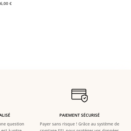
e
Le
26,00
€
rix
prix
nitial
actuel
tait :
est :
0,00 €.
26,00 €.
ALISÉ
PAIEMENT SÉCURISÉ
e question
Payer sans risque ! Grâce au s
ystème de
est à votre
cryptage SSL pour protéger vos données