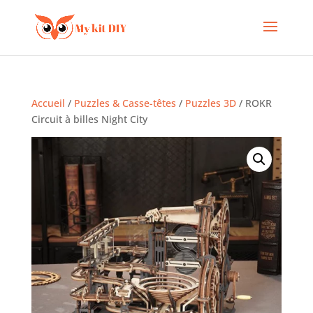
Accueil
/
Puzzles & Casse-têtes
/
Puzzles 3D
/ ROKR
Circuit à billes Night City