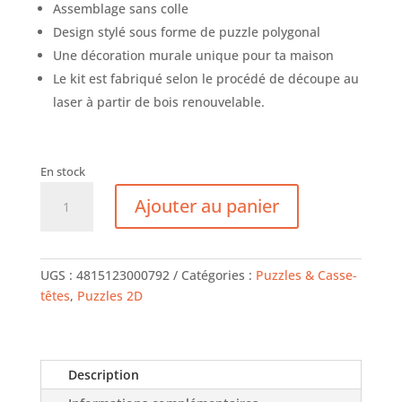
Assemblage sans colle
Design stylé sous forme de puzzle polygonal
Une décoration murale unique pour ta maison
Le kit est fabriqué selon le procédé de découpe au
laser à partir de bois renouvelable.
En stock
quantité
Ajouter au panier
de
Tour
Eiffel
-
UGS :
4815123000792
Catégories :
Puzzles & Casse-
Puzzle
têtes
,
Puzzles 2D
Mural
Description