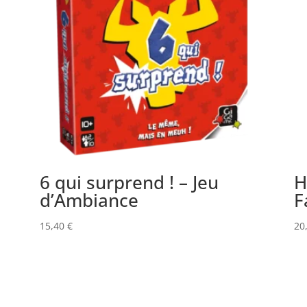
6 qui surprend ! – Jeu
H
d’Ambiance
F
15,40
€
20