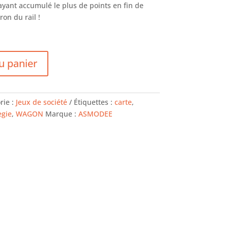
ayant accumulé le plus de points en fin de
ron du rail !
u panier
rie :
Jeux de société
Étiquettes :
carte
,
egie
,
WAGON
Marque :
ASMODEE