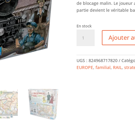
de blocage malin. Le joueur 
partie devient le véritable ba
En stock
quantité
Ajouter a
de
Les
aventuriers
du
UGS :
824968717820
Catégo
rail
EUROPE
,
familial
,
RAIL
,
strat
-
Europe