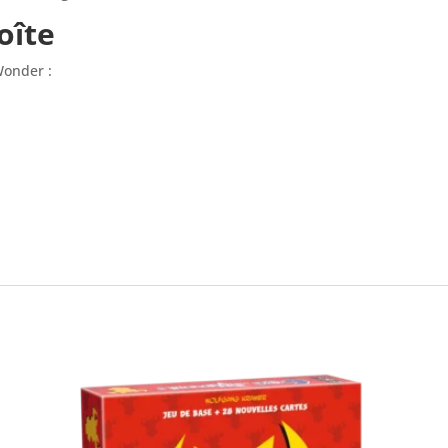
oîte
Wonder :