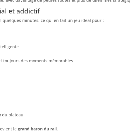
ue, avec davantage de petites routes et plus de dilemmes stratégiq
al et addictif
 quelques minutes, ce qui en fait un jeu idéal pour :
telligente.
t toujours des moments mémorables.
e
du plateau.
devient le
grand baron du rail
.