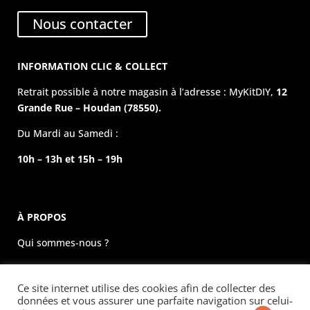
Nous contacter
INFORMATION CLIC & COLLECT
Retrait possible à notre magasin à l’adresse : MyKitDIY,
12
Grande Rue – Houdan (78550).
Du Mardi au Samedi :
10h – 13h et 15h – 19h
À PROPOS
Qui sommes-nous ?
La boutique physique
Ce site internet utilise des cookies afin de collecter des
Évènements
données et vous assurer une parfaite navigation sur celui-