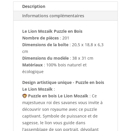
-
Description
Puzzle
Informations complémentaires
en
bois
Le Lion Mozaïk Puzzle en Bois
Nombre de pièces
: 201
Dimensions de la boîte
: 20,5 x 18,8 x 6,3
cm
Dimensions du modèle
: 38 x 31 cm
Matériaux
: 100% bois naturel et
écologique
Design artistique unique - Puzzle en bois
Le Lion Mozaïk
:
Puzzle en bois Le Lion Mozaïk
: Ce
majestueux roi des savanes vous invite à
découvrir son royaume avec ce puzzle
captivant. Symbole de puissance et de
sagesse, le lion vous guide dans
l'assemblage de son portrait, dévoilant