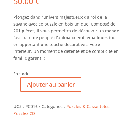
50,00
€
Plongez dans l’univers majestueux du roi de la
savane avec ce puzzle en bois unique. Composé de
201 pièces, il vous permettra de découvrir un monde
fascinant de peuplé d’animaux emblématiques tout
en apportant une touche décorative à votre
intérieur. Un moment de détente et de complicité en
famille garanti !
En stock
Ajouter au panier
quantité
de
Le
UGS :
PC016
Catégories :
Puzzles & Casse-têtes
,
Lion
Puzzles 2D
Mozaïk
Taille
M