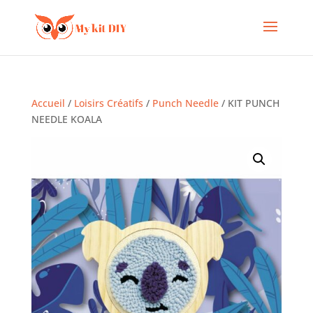
Accueil
/
Loisirs Créatifs
/
Punch Needle
/ KIT PUNCH
NEEDLE KOALA