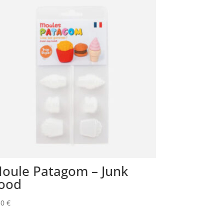
oule Patagom – Junk
ood
50
€