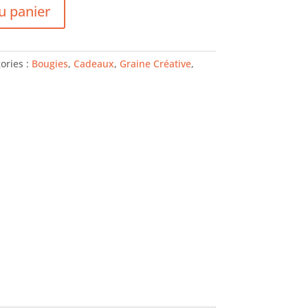
u panier
ories :
Bougies
,
Cadeaux
,
Graine Créative
,