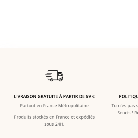
initial
actuel
était :
est :
38,00 €.
28,00 €.
LIVRAISON GRATUITE À PARTIR DE 59 €
POLITIQ
Partout en France Métropolitaine
Tu n’es pas s
Soucis ! 
Produits stockés en France et expédiés
sous 24H.