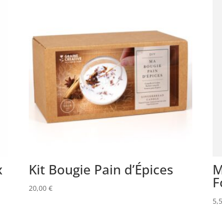
x
Kit Bougie Pain d’Épices
M
F
20,00
€
5,