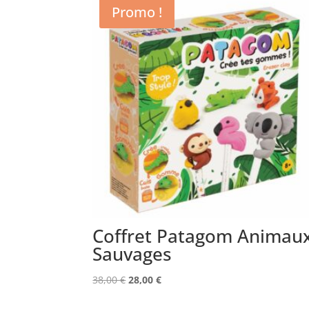
Promo !
Coffret Patagom Animau
Sauvages
Le
Le
38,00
€
28,00
€
prix
prix