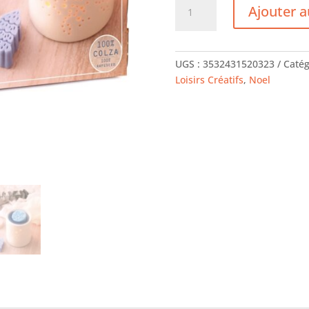
quantité
Ajouter a
de
Kit
L'atelier
Fondants
UGS :
3532431520323
Catég
à
Loisirs Créatifs
,
Noel
Bougie
-
Hiver