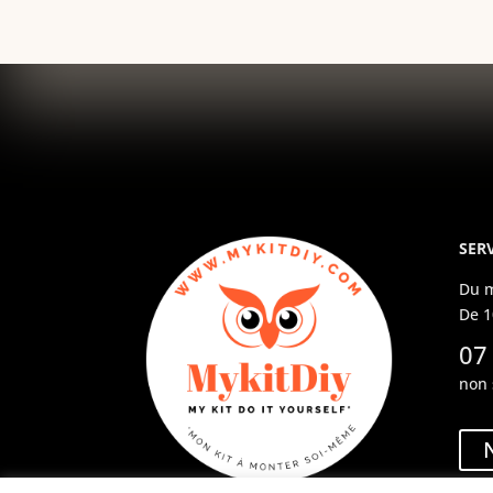
SERV
Du m
De 1
07
non 