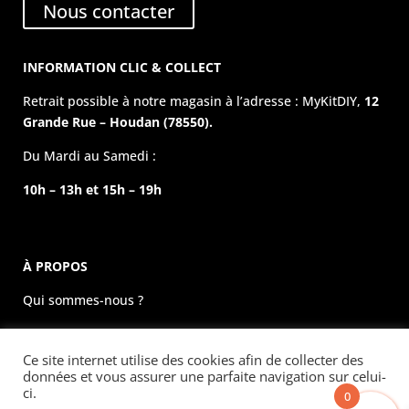
Nous contacter
INFORMATION CLIC & COLLECT
Retrait possible à notre magasin à l’adresse : MyKitDIY,
12
Grande Rue – Houdan (78550).
Du Mardi au Samedi :
10h – 13h et 15h – 19h
À PROPOS
Qui sommes-nous ?
La boutique physique
Ce site internet utilise des cookies afin de collecter des
Évènements
données et vous assurer une parfaite navigation sur celui-
ci.
0
Mentions légales