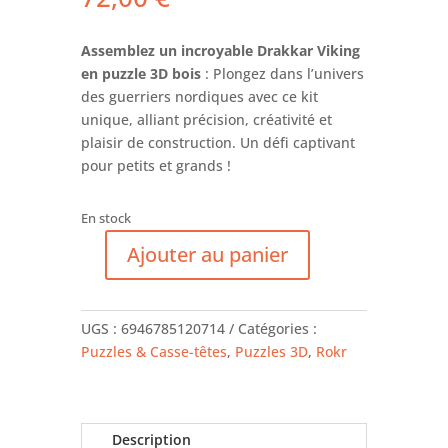
Assemblez un incroyable Drakkar Viking
en puzzle 3D bois
: Plongez dans l’univers
des guerriers nordiques avec ce kit
unique, alliant précision, créativité et
plaisir de construction. Un défi captivant
pour petits et grands !
En stock
Ajouter au panier
quantité
de
Drakkar
UGS :
6946785120714
Catégories :
Dragon
Puzzles & Casse-têtes
,
Puzzles 3D
,
Rokr
-
ROKR
Description