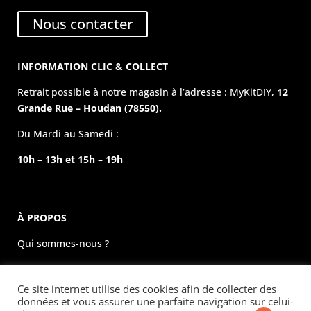
Nous contacter
INFORMATION CLIC & COLLECT
Retrait possible à notre magasin à l’adresse : MyKitDIY,
12
Grande Rue – Houdan (78550).
Du Mardi au Samedi :
10h – 13h et 15h – 19h
À PROPOS
Qui sommes-nous ?
La boutique physique
Ce site internet utilise des cookies afin de collecter des
Évènements
données et vous assurer une parfaite navigation sur celui-