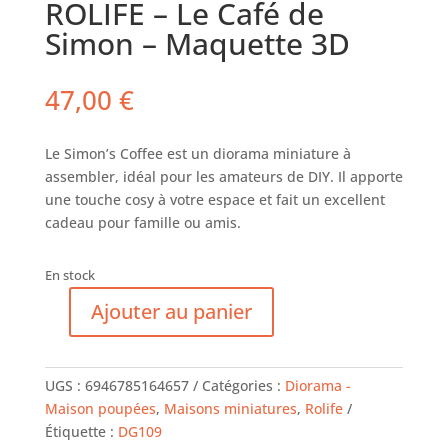
ROLIFE – Le Café de
Simon – Maquette 3D
47,00
€
Le Simon’s Coffee est un diorama miniature à
assembler, idéal pour les amateurs de DIY. Il apporte
une touche cosy à votre espace et fait un excellent
cadeau pour famille ou amis.
En stock
Ajouter au panier
quantité
de
ROLIFE
UGS :
6946785164657
Catégories :
Diorama -
-
Maison poupées
,
Maisons miniatures
,
Rolife
Le
Étiquette :
DG109
Café