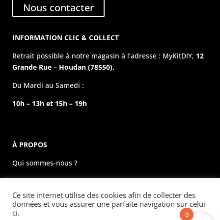
Nous contacter
INFORMATION CLIC & COLLECT
Retrait possible à notre magasin à l’adresse : MyKitDIY,
12
Grande Rue – Houdan (78550).
Du Mardi au Samedi :
10h – 13h et 15h – 19h
À PROPOS
Qui sommes-nous ?
La boutique physique
Ce site internet utilise des cookies afin de collecter des
Évènements
données et vous assurer une parfaite navigation sur celui-
ci.
0
Mentions légales