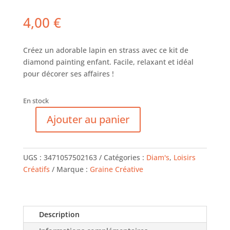
4,00
€
Créez un adorable lapin en strass avec ce kit de
diamond painting enfant. Facile, relaxant et idéal
pour décorer ses affaires !
En stock
Ajouter au panier
quantité
de
Sticker
UGS :
3471057502163
Catégories :
Diam's
,
Loisirs
Lapin
Créatifs
Marque :
Graine Créative
Diamant
-
Graine
Créative
Description