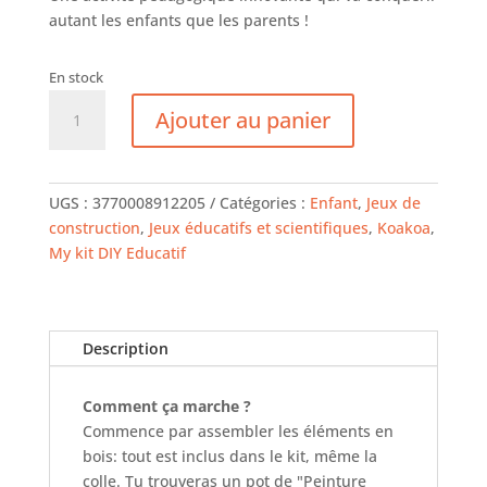
autant les enfants que les parents !
En stock
quantité
Ajouter au panier
de
Kit
Tirelire
UGS :
3770008912205
Catégories :
Enfant
,
Jeux de
construction
,
Jeux éducatifs et scientifiques
,
Koakoa
,
My kit DIY Educatif
Description
Comment ça marche ?
Commence par assembler les éléments en
bois: tout est inclus dans le kit, même la
colle. Tu trouveras un pot de "Peinture