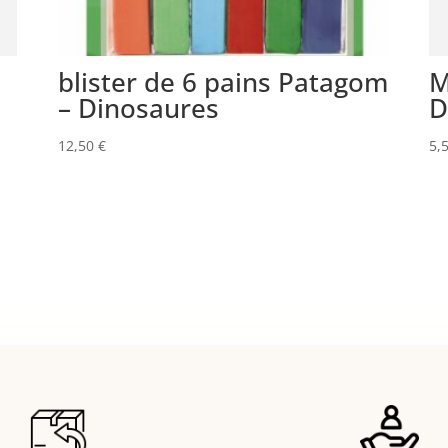
e
blister de 6 pains Patagom
M
– Dinosaures
D
12,50
€
5,