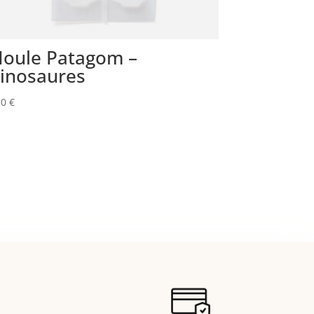
oule Patagom –
inosaures
50
€