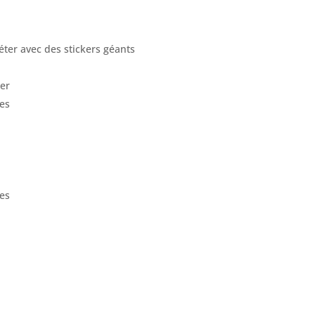
léter avec des stickers géants
rer
ves
es