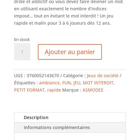
drôle et addictif où vous devez faire deviner un mot
en utilisant exactement le nombre d’indices
imposé… tout en évitant le mot interdit ! Un jeu
rapide et malin pour 3 à 6 joueurs dès 12 ans.
En stock
quantité
Ajouter au panier
de
Maudit
mot
dit
UGS :
3760052143670
Catégorie :
Jeux de société
Étiquettes :
ambiance
,
FUN
,
JEU
,
MOT INTERDIT
,
PETIT FORMAT
,
rapide
Marque :
ASMODEE
Description
Informations complémentaires