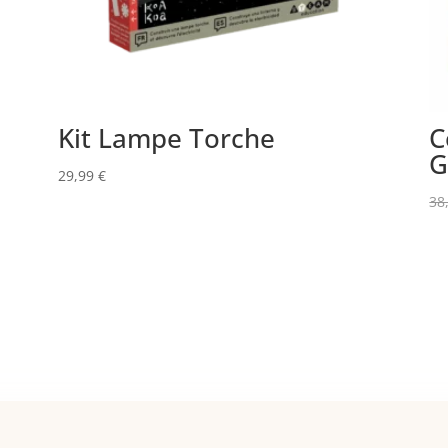
Kit Lampe Torche
C
G
29,99
€
38