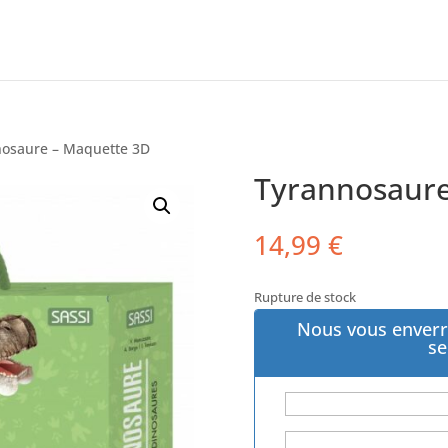
nosaure – Maquette 3D
Tyrannosaure
14,99
€
Rupture de stock
Nous vous enverr
se