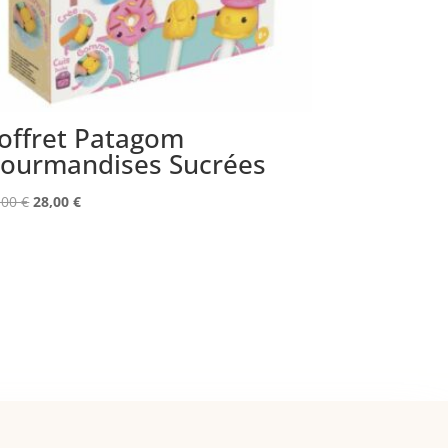
offret Patagom
ourmandises Sucrées
Le
Le
,00
€
28,00
€
prix
prix
initial
actuel
était :
est :
38,00 €.
28,00 €.