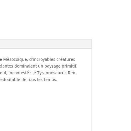
 le Mésozoïque, d'incroyables créatures
volantes dominaient un paysage primitif,
seul, incontesté : le Tyrannosaurus Rex.
 redoutable de tous les temps.