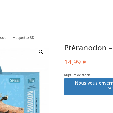
nodon – Maquette 3D
Ptéranodon –
14,99
€
Rupture de stock
Nous vous enverr
se