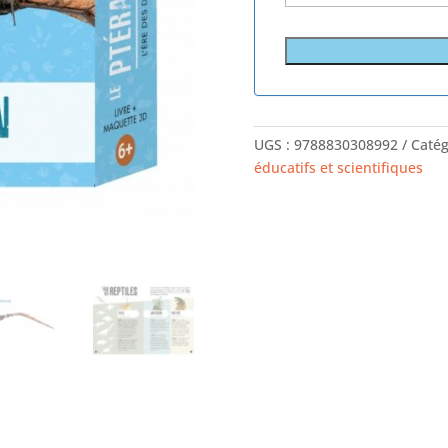
UGS :
9788830308992
Catég
éducatifs et scientifiques