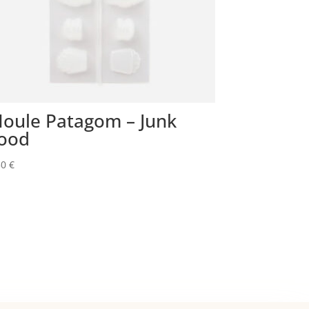
oule Patagom – Junk
ood
50
€