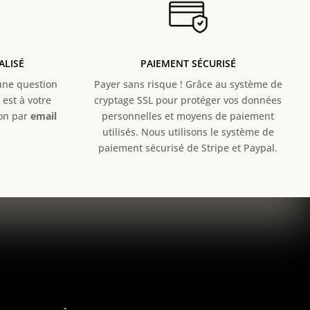
ALISÉ
PAIEMENT SÉCURISÉ
e question
Payer sans risque ! Grâce au s
ystème de
est à votre
cryptage SSL pour protéger vos données
ion par
email
personnelles et moyens de paiement
utilisés. Nous utilisons le système de
paiement sécurisé de Stripe et Paypal.