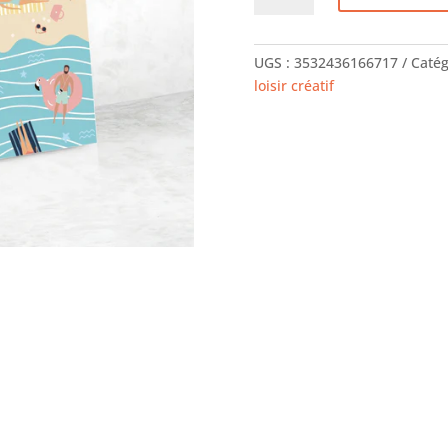
Kit
-
Peinture
UGS :
3532436166717
Catég
au
loisir créatif
numéro
à
la
plage