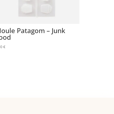
oule Patagom – Junk
ood
50
€