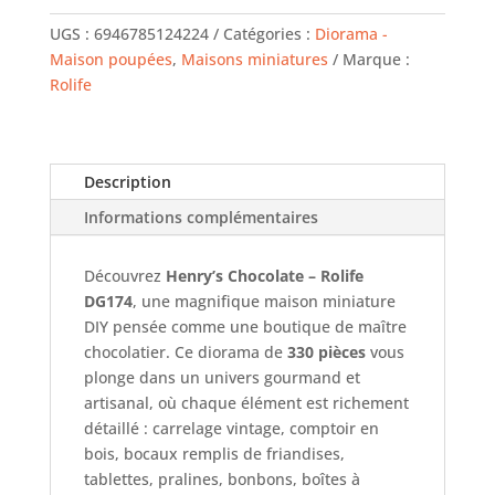
chocolate
-
UGS :
6946785124224
Catégories :
Diorama -
Rolife
Maison poupées
,
Maisons miniatures
Marque :
Rolife
Description
Informations complémentaires
Découvrez
Henry’s Chocolate – Rolife
DG174
, une magnifique maison miniature
DIY pensée comme une boutique de maître
chocolatier. Ce diorama de
330 pièces
vous
plonge dans un univers gourmand et
artisanal, où chaque élément est richement
détaillé : carrelage vintage, comptoir en
bois, bocaux remplis de friandises,
tablettes, pralines, bonbons, boîtes à