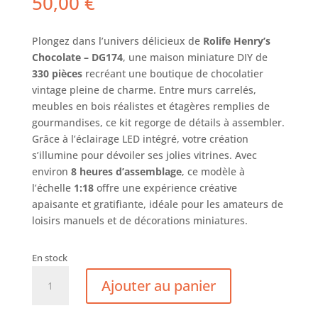
50,00
€
Plongez dans l’univers délicieux de
Rolife Henry’s
Chocolate – DG174
, une maison miniature DIY de
330 pièces
recréant une boutique de chocolatier
vintage pleine de charme. Entre murs carrelés,
meubles en bois réalistes et étagères remplies de
gourmandises, ce kit regorge de détails à assembler.
Grâce à l’éclairage LED intégré, votre création
s’illumine pour dévoiler ses jolies vitrines. Avec
environ
8 heures d’assemblage
, ce modèle à
l’échelle
1:18
offre une expérience créative
apaisante et gratifiante, idéale pour les amateurs de
loisirs manuels et de décorations miniatures.
En stock
quantité
Ajouter au panier
de
Henry's