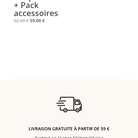
+ Pack
accessoires
Le
Le
62,00
€
59,00
€
prix
prix
initial
actuel
était :
est :
62,00 €.
59,00 €.
LIVRAISON GRATUITE À PARTIR DE 59 €
Partout en France Métropolitaine