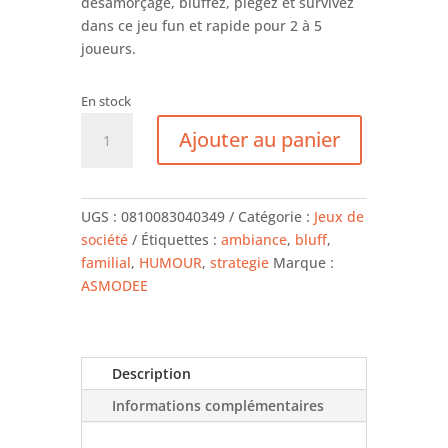
désamorçage, bluffez, piégez et survivez
dans ce jeu fun et rapide pour 2 à 5
joueurs.
En stock
quantité
Ajouter au panier
de
Exploding
kittens
-
UGS :
0810083040349
Catégorie :
Jeux de
jeu
société
Étiquettes :
ambiance
,
bluff
,
de
familial
,
HUMOUR
,
strategie
Marque :
carte
ASMODEE
Description
Informations complémentaires