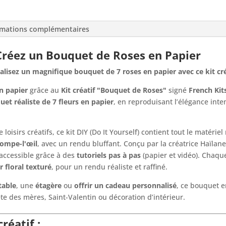
rmations complémentaires
– Créez un Bouquet de Roses en Papier
réalisez un magnifique bouquet de 7 roses en papier avec ce kit cr
en papier
grâce au
Kit créatif "Bouquet de Roses"
signé
French Kit
et réaliste de 7 fleurs en papier
, en reproduisant l’élégance int
loisirs créatifs, ce kit DIY (Do It Yourself) contient tout le matéri
rompe-l'œil
, avec un rendu bluffant. Conçu par la créatrice Haïlane,
 accessible grâce à des
tutoriels pas à pas
(papier et vidéo). Chaque
r floral texturé
, pour un rendu réaliste et raffiné.
table
, une
étagère
ou
offrir un cadeau personnalisé
, ce bouquet e
ête des mères, Saint-Valentin ou décoration d’intérieur.
réatif :