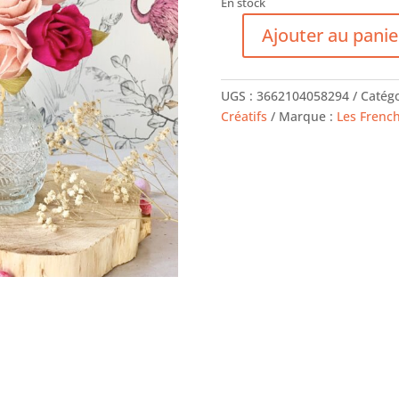
En stock
Ajouter au panie
quantité
de
Décoration
UGS :
3662104058294
Catégo
bouquet
Créatifs
Marque :
Les French
de
roses
–
FRENCH'KITS