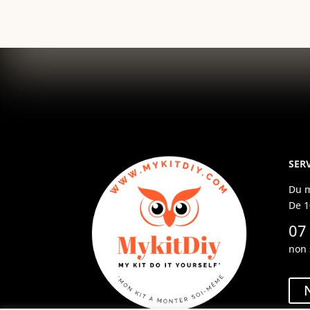
SERV
Du m
De 1
07
non 