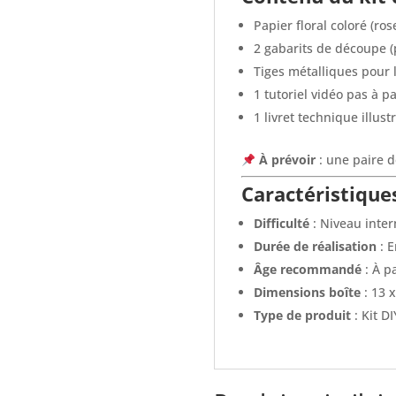
Papier floral coloré (rose
2 gabarits de découpe (p
Tiges métalliques pour 
1 tutoriel vidéo pas à p
1 livret technique illust
À prévoir
: une paire de
Caractéristique
Difficulté
: Niveau inte
Durée de réalisation
: E
Âge recommandé
: À p
Dimensions boîte
: 13 
Type de produit
: Kit DI