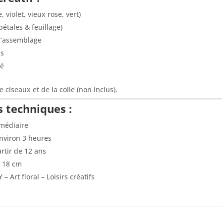
, violet, vieux rose, vert)
étales & feuillage)
l’assemblage
as
ré
 ciseaux et de la colle (non inclus).
s techniques :
rmédiaire
nviron 3 heures
artir de 12 ans
x 18 cm
Y – Art floral – Loisirs créatifs