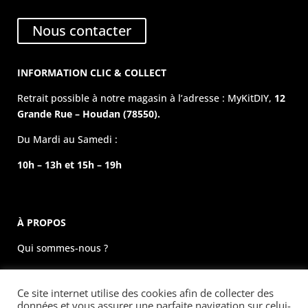
Nous contacter
INFORMATION CLIC & COLLECT
Retrait possible à notre magasin à l’adresse : MyKitDIY,
12
Grande Rue – Houdan (78550).
Du Mardi au Samedi :
10h – 13h et 15h – 19h
À PROPOS
Qui sommes-nous ?
La boutique physique
Ce site internet utilise des cookies afin de collecter des
Évènements
données et vous assurer une parfaite navigation sur celui-