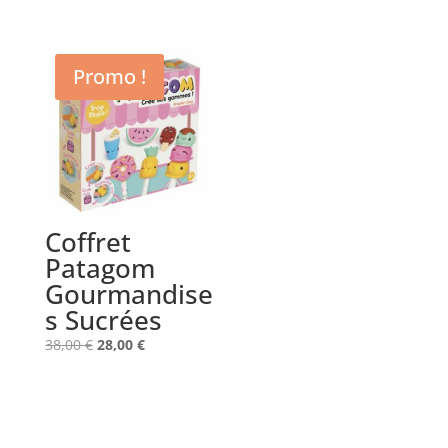
Promo !
Coffret
Patagom
Gourmandise
s Sucrées
Le
Le
38,00
€
28,00
€
prix
prix
initial
actuel
était :
est :
38,00 €.
28,00 €.