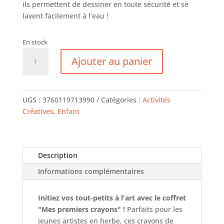
ils permettent de dessiner en toute sécurité et se
lavent facilement à l’eau !
En stock
quantité
Ajouter au panier
de
Crealign
-
Mes
UGS :
3760119713990
Catégories :
Activités
premiers
Créatives
,
Enfant
crayons
Description
Informations complémentaires
Initiez vos tout-petits à l'art avec le coffret
"Mes premiers crayons" !
Parfaits pour les
jeunes artistes en herbe, ces crayons de