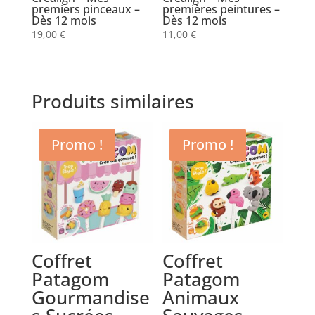
premiers pinceaux –
premières peintures –
Dès 12 mois
Dès 12 mois
19,00
€
11,00
€
Produits similaires
Promo !
Promo !
Coffret
Coffret
Patagom
Patagom
Gourmandise
Animaux