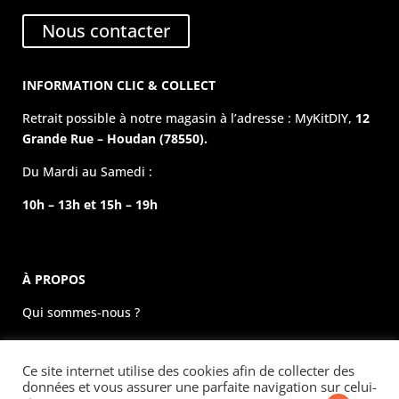
Nous contacter
INFORMATION CLIC & COLLECT
Retrait possible à notre magasin à l’adresse : MyKitDIY,
12
Grande Rue – Houdan (78550).
Du Mardi au Samedi :
10h – 13h et 15h – 19h
À PROPOS
Qui sommes-nous ?
La boutique physique
Ce site internet utilise des cookies afin de collecter des
Évènements
données et vous assurer une parfaite navigation sur celui-